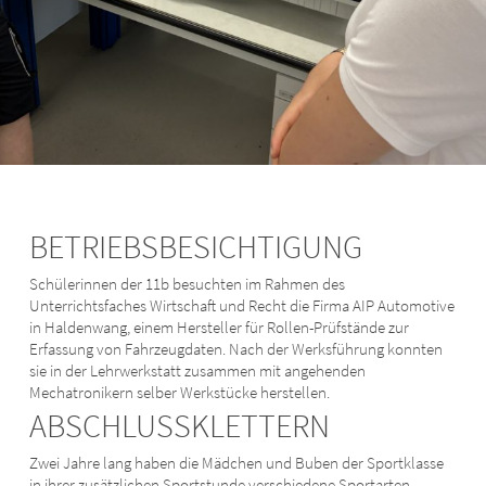
BETRIEBSBESICHTIGUNG
Schülerinnen der 11b besuchten im Rahmen des
Unterrichtsfaches Wirtschaft und Recht die Firma AIP Automotive
in Haldenwang, einem Hersteller für Rollen-Prüfstände zur
Erfassung von Fahrzeugdaten. Nach der Werksführung konnten
sie in der Lehrwerkstatt zusammen mit angehenden
Mechatronikern selber Werkstücke herstellen.
ABSCHLUSSKLETTERN
Zwei Jahre lang haben die Mädchen und Buben der Sportklasse
in ihrer zusätzlichen Sportstunde verschiedene Sportarten