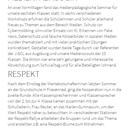
An zwei Vormittagen fand das medienpädagogische Seminar für
unsere sechsten Klassen statt. In sechs verschiedenen
Workshops erfuhren die Schülerinnen und Schüler allerhand
Neues zu Themen aus dem Bereich Medien. Schutz vor
Cybermobbing, sinnvoller Einsatz von KI, Erkennen von Fake
news, Datenschutz und falsche Körperbilder in sozialen Medien
wurden thematisiert und mit vielen praktischen Übungen
konkretisiert. Gestaltet wurden beide Tage durch vier Referenten
der J-GCL aus Augsburg und unsere Medienscouts der 10.
Klassen. Die Aktion war eine sehr gelungene und interessante
Abwechslung zum Schulalltag und für alle Beteiligten lohnend.
RESPEKT
Nach dem Einstieg der Wertebotschafterinnen letzten Sommer
an der Grundschule in Friesenried, ging die Kooperation nun in die
zweite Runde. Alle Klassensprecherinnen und Klassensprecher
von der 2. bis zur 4. Klasse kamen zusammen mit der
Schulleiterin, Frau Reuter, an das Marien-Gymnasium, um den
Wert Respekt näher zu beleuchten. In verschiedenen Stationen
der Respekt-Rallye arbeiteten die Gruppen rund um das Thema
und erstellten z.B. eine Respekt-Blume zum Mitnehmen.