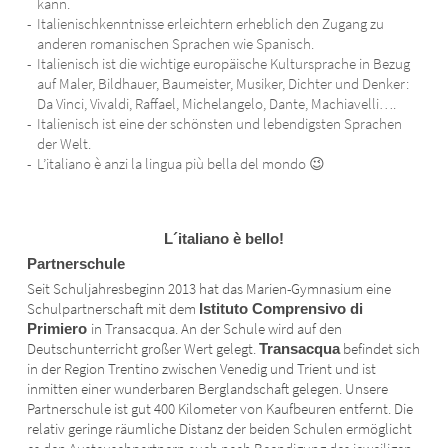
kann.
Italienischkenntnisse erleichtern erheblich den Zugang zu
anderen romanischen Sprachen wie Spanisch.
Italienisch ist die wichtige europäische Kultursprache in Bezug
auf Maler, Bildhauer, Baumeister, Musiker, Dichter und Denker:
Da Vinci, Vivaldi, Raffael, Michelangelo, Dante, Machiavelli….
Italienisch ist eine der schönsten und lebendigsten Sprachen
der Welt.
L’italiano è anzi la lingua più bella del mondo 😉
L´italiano è bello!
Partnerschule
Seit Schuljahresbeginn 2013 hat das Marien-Gymnasium eine
Schulpartnerschaft mit dem
Istituto Comprensivo di
in Transacqua. An der Schule wird auf den
Primiero
Deutschunterricht großer Wert gelegt.
befindet sich
Transacqua
in der Region Trentino zwischen Venedig und Trient und ist
inmitten einer wunderbaren Berglandschaft gelegen. Unsere
Partnerschule ist gut 400 Kilometer von Kaufbeuren entfernt. Die
relativ geringe räumliche Distanz der beiden Schulen ermöglicht