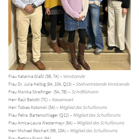
Frau Katarina Gläßl (5B, 7A) –
Vorsitzende
Frau Dr. Julia Helbig (6A, 10A, Q13) –
Stellvertretende Vorsitzende
Frau Monika Streifinger (5A, 7B) –
Schriftführerin
Herr Raúl Belotti (7C) –
Kassenwart
Herr Tobias Kotonski (5A) –
Mitglied des Schulforums
Frau Petra Bartenschlager (Q12) –
Mitglied des Schulforums
Frau Amica-Laura Westermayr (6A) –
Mitglied des Schulforums
Herr Michael Reichart (9B, 10A) –
Mitglied des Schulforums
Frau Bettina Frank (9A)